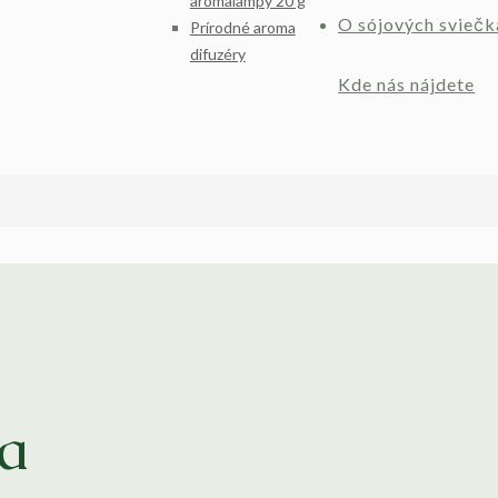
aromalampy 20 g
O sójových sviečk
Prírodné aroma
difuzéry
Kde nás nájdete
a