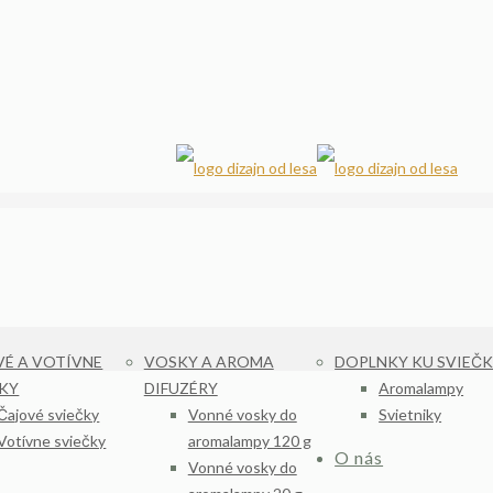
É A VOTÍVNE
VOSKY A AROMA
DOPLNKY KU SVIEČ
ČKY
DIFUZÉRY
Aromalampy
Čajové sviečky
Vonné vosky do
Svietniky
Votívne sviečky
aromalampy 120 g
O nás
Vonné vosky do