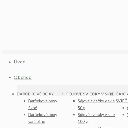
Úvod
Obchod
DARČEKOVÉ BOXY
SÓJOVÉ SVIEČKY V SKLE
ČAJOV
Darčekové boxy
Sójové sviečky v skle
SVIE
fixné
50 g
Darčekové boxy
Sójové sviečky v skle
variabilné
100 g