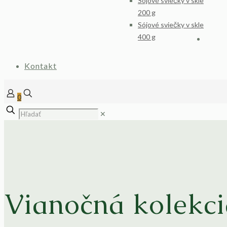
Sójové sviečky v skle
200 g
Sójové sviečky v skle
400 g
Kontakt
0
✕
Vianočná kolekci