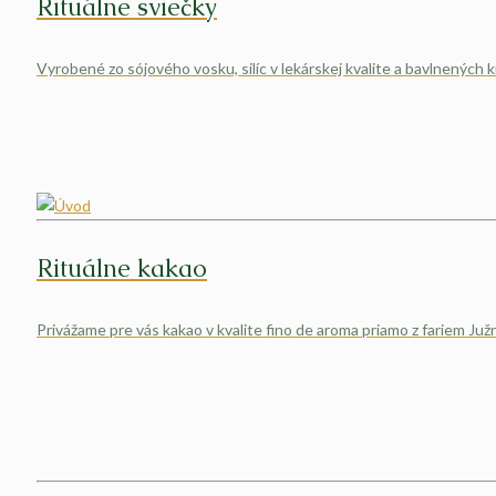
Rituálne sviečky
Vyrobené zo sójového vosku, silíc v lekárskej kvalite a bavlnených 
Rituálne kakao
Privážame pre vás kakao v kvalite fino de aroma priamo z fariem Juž