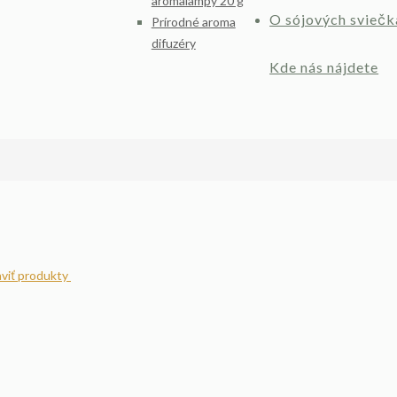
aromalampy 20 g
O sójových sviečk
Prírodné aroma
difuzéry
Kde nás nájdete
viť produkty