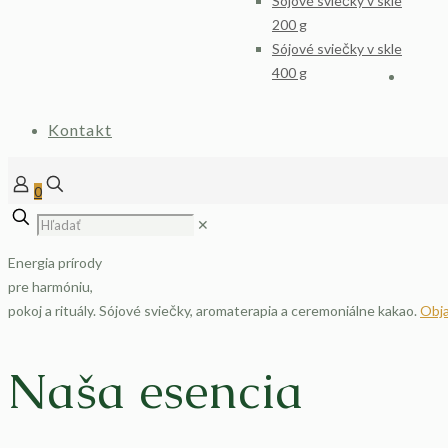
Sójové sviečky v skle
200 g
Sójové sviečky v skle
400 g
Kontakt
0
✕
Energia prírody
pre harmóniu,
pokoj a rituály.
Sójové sviečky, aromaterapia a ceremoniálne kakao.
Obja
Naša esencia