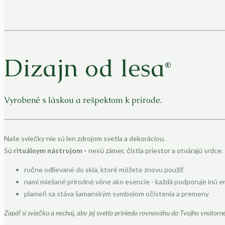
Dizajn od lesa
®
Vyrobené s láskou a rešpektom k prírode.
Naše sviečky nie sú len zdrojom svetla a dekoráciou.
Sú
rituálnym nástrojom -
nesú zámer, čistia priestor a otvárajú srdce.
ručne odlievané do skla, ktoré môžete znovu použiť
nami miešané prírodné vône ako esencie - každá podporuje inú en
plameň sa stáva šamanským symbolom očistenia a premeny
Zapáľ si sviečku a nechaj, aby jej svetlo prinieslo rovnováhu do Tvojho vnútorn