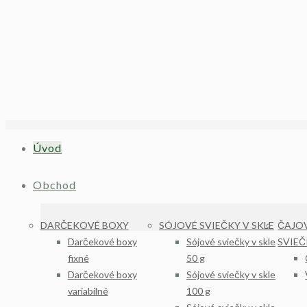
Úvod
Obchod
DARČEKOVÉ BOXY
SÓJOVÉ SVIEČKY V SKLE
ČAJOV
Darčekové boxy
Sójové sviečky v skle
SVIE
fixné
50 g
Darčekové boxy
Sójové sviečky v skle
variabilné
100 g