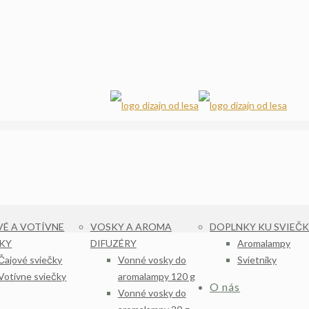
É A VOTÍVNE
VOSKY A AROMA
DOPLNKY KU SVIEČ
ČKY
DIFUZÉRY
Aromalampy
Čajové sviečky
Vonné vosky do
Svietniky
Votívne sviečky
aromalampy 120 g
O nás
Vonné vosky do