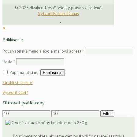
®
© 2025 dizajn od lesa
. Všetky práva vyhradené.
Vytvoril Richard Današ
✕
Prihlásenie
Používateľské meno alebo e-mailová adresa
*
Heslo
*
Zapamätať si ma
Prihlásenie
Stratili ste heslo?
Vytvoriť účet?
Filtrovať podľa ceny
Minimálna
Maximálna
Filter
cena
cena
Používame cookies, aby sme vám poskytli čo najlepší zážitok s