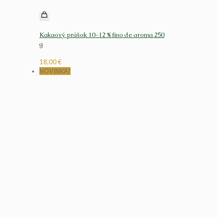
Kakaový prášok 10-12 % fino de aroma 250
g
18,00
€
NOVINKA!