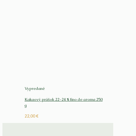
Vypredané
Kakaový prášok 22-24 % fino de aroma 250
g
22,00
€