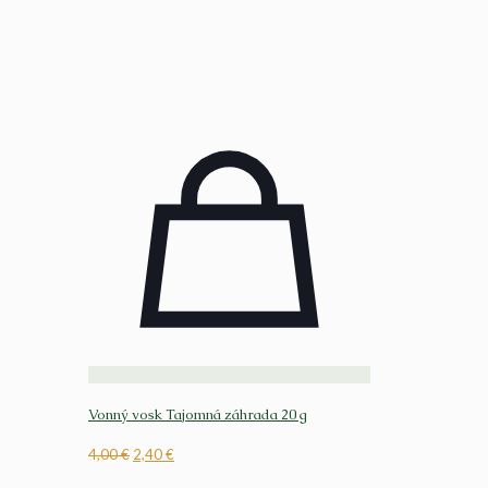
Vonný vosk Tajomná záhrada 20 g
Pôvodná
Aktuálna
4,00
€
2,40
€
cena
cena