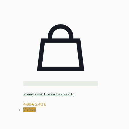
Vonný vosk Horím láskou 20 g
Pôvodná
Aktuálna
4,00
€
2,40
€
cena
cena
V zľave
bola:
je:
4,00 €.
2,40 €.