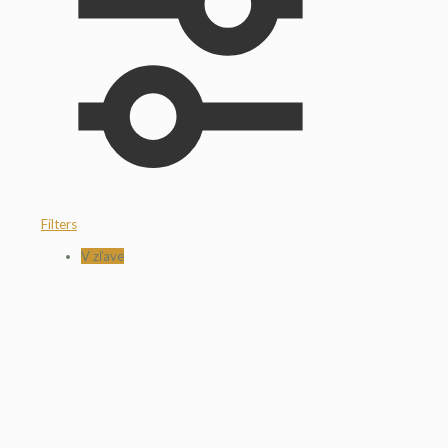
Filters
V zľave