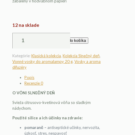
zabalený v hodvábnom papieri
12 na sklade
množstvo
Pridať do košíka
Vonný
vosk
Slnečný
Kategórie:
Klasická kolekcia
,
Kolekcia Slnečný deň
,
deň
Vonné vosky do aromalampy 20 g
,
Vosky a aroma
20
difuzéry
g
Popis
Recenzie
0
O VÔNI SLNEČNÝ DEŇ
Svieža citrusovo-kvetinová vôňa so sladkým
nádychom.
Použité silice a ich účinky na zdravie:
pomaranč –
antiseptické učinky, nervozita,
úzkosť, stres, nespavosť