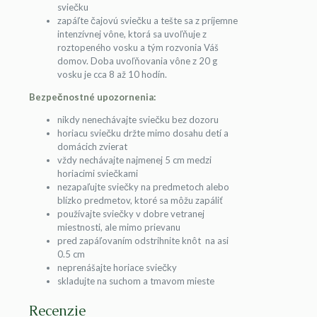
sviečku
zapáľte čajovú sviečku a tešte sa z príjemne
intenzívnej vône, ktorá sa uvoľňuje z
roztopeného vosku a tým rozvonia Váš
domov. Doba uvoľňovania vône z 20 g
vosku je cca 8 až 10 hodín.
Bezpečnostné upozornenia:
nikdy nenechávajte sviečku bez dozoru
horiacu sviečku držte mimo dosahu detí a
domácich zvierat
vždy nechávajte najmenej 5 cm medzi
horiacimi sviečkami
nezapaľujte sviečky na predmetoch alebo
blízko predmetov, ktoré sa môžu zapáliť
používajte sviečky v dobre vetranej
miestnosti, ale mimo prievanu
pred zapáľovaním odstrihnite knôt na asi
0.5 cm
neprenášajte horiace sviečky
skladujte na suchom a tmavom mieste
Recenzie