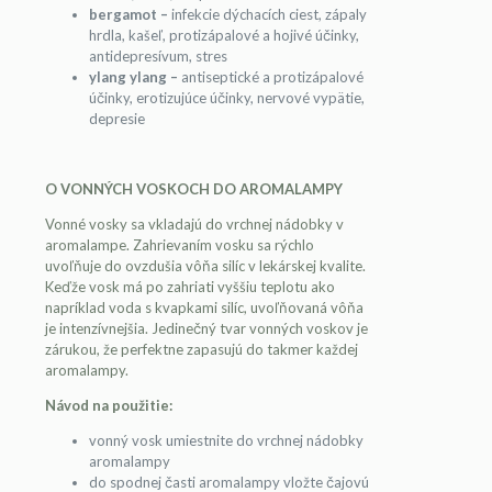
bergamot –
infekcie dýchacích ciest, zápaly
hrdla, kašeľ, protizápalové a hojivé účinky,
antidepresívum, stres
ylang ylang –
antiseptické a protizápalové
účinky, erotizujúce účinky, nervové vypätie,
depresie
O VONNÝCH VOSKOCH DO AROMALAMPY
Vonné vosky sa vkladajú do vrchnej nádobky v
aromalampe. Zahrievaním vosku sa rýchlo
uvoľňuje do ovzdušia vôňa silíc v lekárskej kvalite.
Keďže vosk má po zahriati vyššiu teplotu ako
napríklad voda s kvapkami silíc, uvoľňovaná vôňa
je intenzívnejšia. Jedinečný tvar vonných voskov je
zárukou, že perfektne zapasujú do takmer každej
aromalampy.
Návod na použitie:
vonný vosk umiestnite do vrchnej nádobky
aromalampy
do spodnej časti aromalampy vložte čajovú