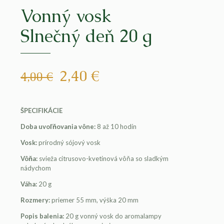
Vonný vosk
Slnečný deň 20 g
Pôvodná
Aktuálna
2,40
€
4,00
€
cena
cena
bola:
je:
ŠPECIFIKÁCIE
4,00 €.
2,40 €.
Doba uvoľňovania vône:
8 až 10 hodín
Vosk:
prírodný sójový vosk
Vôňa:
svieža citrusovo-kvetinová vôňa so sladkým
nádychom
Váha:
20 g
Rozmery:
priemer 55 mm, výška 20 mm
Popis balenia:
20 g vonný vosk do aromalampy