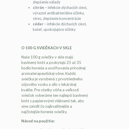
zlepšenie nálady
citrón –
infekcie dýchacích ciest,
výrazné antibakteriálne účinky,
stres, zlepšenie koncentrácie
céder –
infekcie dýchacích ciest,
kašeľ, upokojujúce účinky
O 100 G SVIEČKACH V SKLE
Naše 100 g sviečky v skle majú
bavlnený knôt a poskytujú 25 až 35
hodín horenia a uvoľňovania prírodnej
aromaterapeutickej vône. Každá
sviečka je vyrobená z prvotriedneho
sójového vosku a silíc v lekárskej
kvalite. Pre všetky vôňe a veľkosti
sviečok vyberáme ten najlepší bavlnený
knôt s papierovými vláknami tak, aby
sme zaistili čo najkvalitnejšie a
najčistejšie horenie sviečky.
Návod na použitie: