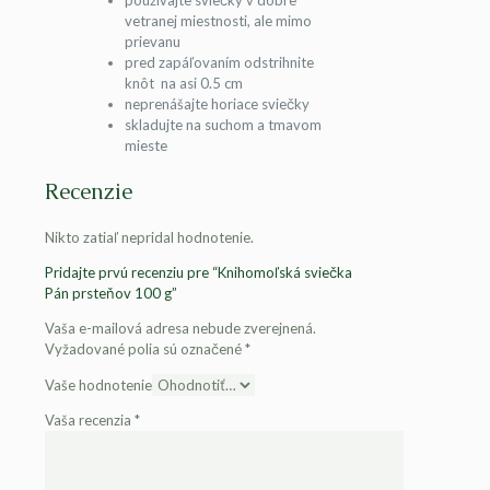
používajte sviečky v dobre
vetranej miestnosti, ale mimo
prievanu
pred zapáľovaním odstrihnite
knôt na asi 0.5 cm
neprenášajte horiace sviečky
skladujte na suchom a tmavom
mieste
Recenzie
Nikto zatiaľ nepridal hodnotenie.
Pridajte prvú recenziu pre “Knihomoľská sviečka
Pán prsteňov 100 g”
Vaša e-mailová adresa nebude zverejnená.
Vyžadované polia sú označené
*
Vaše hodnotenie
Vaša recenzia
*