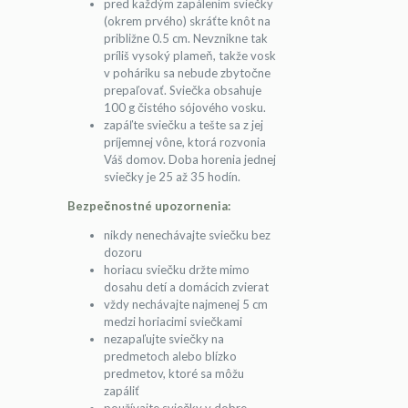
pred každým zapálením sviečky
(okrem prvého) skráťte knôt na
približne 0.5 cm. Nevznikne tak
príliš vysoký plameň, takže vosk
v poháriku sa nebude zbytočne
prepaľovať. Sviečka obsahuje
100 g čistého sójového vosku.
zapáľte sviečku a tešte sa z jej
príjemnej vône, ktorá rozvonia
Váš domov. Doba horenia jednej
sviečky je 25 až 35 hodín.
Bezpečnostné upozornenia:
nikdy nenechávajte sviečku bez
dozoru
horiacu sviečku držte mimo
dosahu detí a domácich zvierat
vždy nechávajte najmenej 5 cm
medzi horiacimi sviečkami
nezapaľujte sviečky na
predmetoch alebo blízko
predmetov, ktoré sa môžu
zapáliť