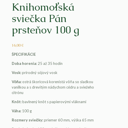
Knihomoľská
sviečka Pán
prsteňov 100 g
16,00
€
ŠPECIFIKÁCIE
Doba horenia:
25 až 35 hodín
Vosk:
prírodný sójový vosk
Vôňa:
ostrá škoricová korenistá vôňa so sladkou
vanilkou a s drevitým nádychom cédru a sviežeho
citrónu
Knôt:
bavlnený knôt s papierovými vláknami
Váha:
100 g
Rozmery sviečky:
priemer 60 mm, výška 65 mm