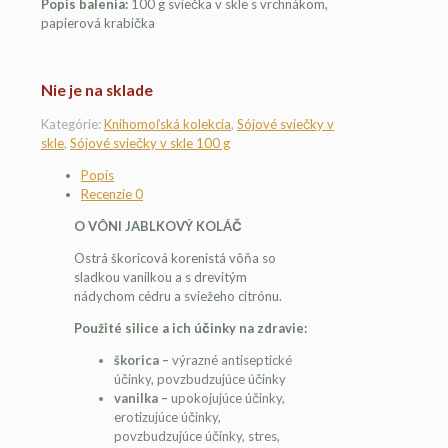
Popis balenia:
100 g sviečka v skle s vrchnákom,
papierová krabička
Nie je na sklade
Kategórie:
Knihomoľská kolekcia
,
Sójové sviečky v
skle
,
Sójové sviečky v skle 100 g
Popis
Recenzie
0
O VÔNI JABLKOVÝ KOLÁČ
Ostrá škoricová korenistá vôňa so
sladkou vanilkou a s drevitým
nádychom cédru a sviežeho citrónu.
Použité silice a ich účinky na zdravie:
škorica –
výrazné antiseptické
účinky, povzbudzujúce účinky
vanilka
–
upokojujúce účinky,
erotizujúce účinky,
povzbudzujúce účinky, stres,